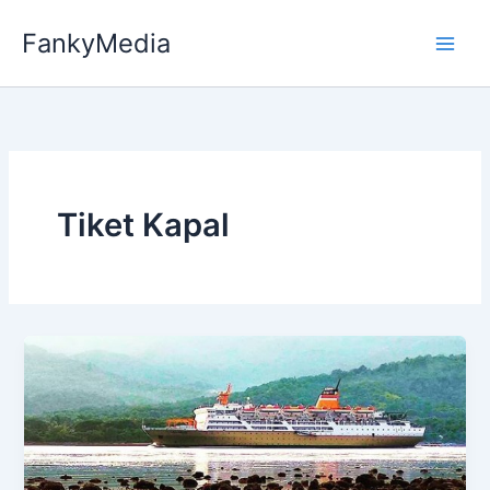
Skip
FankyMedia
to
content
Tiket Kapal