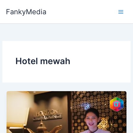
Skip
FankyMedia
to
content
Hotel mewah