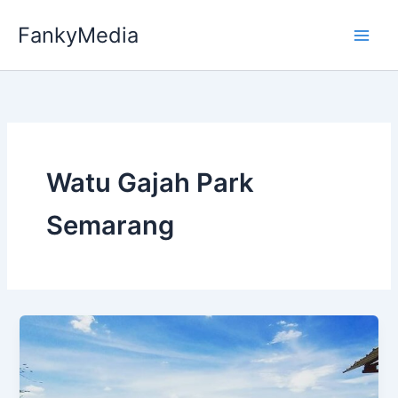
Skip
FankyMedia
to
content
Watu Gajah Park
Semarang