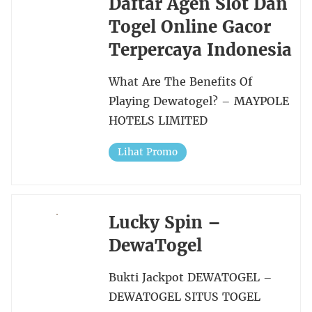
Daftar Agen Slot Dan
Togel Online Gacor
Terpercaya Indonesia
What Are The Benefits Of
Playing Dewatogel? – MAYPOLE
HOTELS LIMITED
Lihat Promo
Lucky Spin –
DewaTogel
Bukti Jackpot DEWATOGEL –
DEWATOGEL SITUS TOGEL