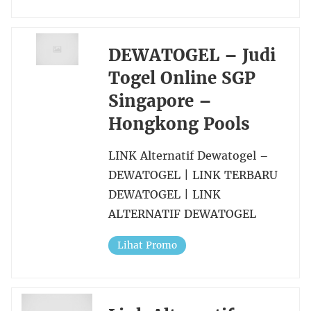
DEWATOGEL – Judi
Togel Online SGP
Singapore –
Hongkong Pools
LINK Alternatif Dewatogel –
DEWATOGEL | LINK TERBARU
DEWATOGEL | LINK
ALTERNATIF DEWATOGEL
Lihat Promo