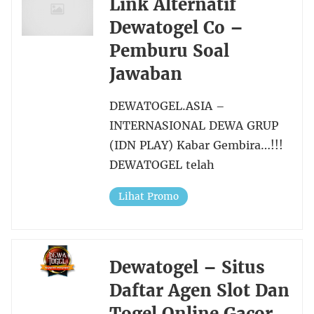
Link Alternatif
Dewatogel Co –
Pemburu Soal
Jawaban
DEWATOGEL.ASIA –
INTERNASIONAL DEWA GRUP
(IDN PLAY) Kabar Gembira…!!!
DEWATOGEL telah
Lihat Promo
Dewatogel – Situs
Daftar Agen Slot Dan
Togel Online Gacor