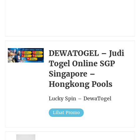
DEWATOGEL – Judi
Togel Online SGP
Singapore –
Hongkong Pools
Lucky Spin – DewaTogel
Lihat Promo