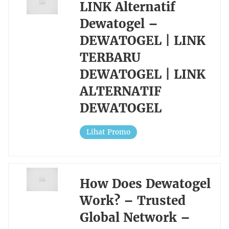
LINK Alternatif
Dewatogel –
DEWATOGEL | LINK
TERBARU
DEWATOGEL | LINK
ALTERNATIF
DEWATOGEL
Lihat Promo
How Does Dewatogel
Work? – Trusted
Global Network –