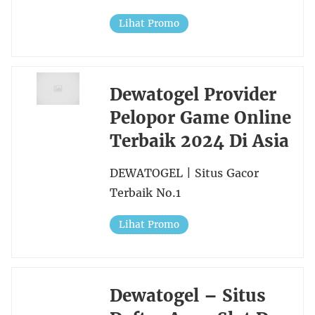
Lihat Promo
Dewatogel Provider
Pelopor Game Online
Terbaik 2024 Di Asia
DEWATOGEL | Situs Gacor
Terbaik No.1
Lihat Promo
Dewatogel – Situs