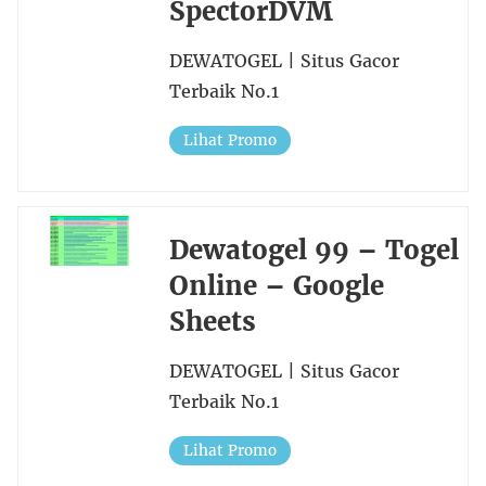
SpectorDVM
DEWATOGEL | Situs Gacor
Terbaik No.1
Lihat Promo
Dewatogel 99 – Togel
Online – Google
Sheets
DEWATOGEL | Situs Gacor
Terbaik No.1
Lihat Promo