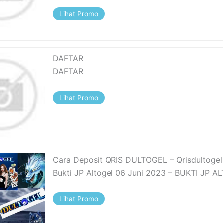
Lihat Promo
DAFTAR
DAFTAR
Lihat Promo
Cara Deposit QRIS DULTOGEL – Qrisdultogel
Bukti JP Altogel 06 Juni 2023 – BUKTI JP 
Lihat Promo