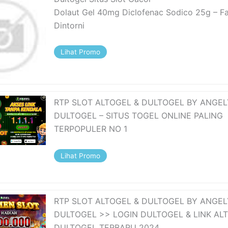
Dolaut Gel 40mg Diclofenac Sodico 25g – F
Dintorni
Lihat Promo
RTP SLOT ALTOGEL & DULTOGEL BY ANGE
DULTOGEL – SITUS TOGEL ONLINE PALING
TERPOPULER NO 1
Lihat Promo
RTP SLOT ALTOGEL & DULTOGEL BY ANGE
DULTOGEL >> LOGIN DULTOGEL & LINK AL
DULTOGEL TERBARU 2024