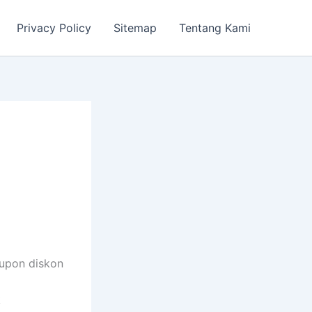
Privacy Policy
Sitemap
Tentang Kami
kupon diskon
k