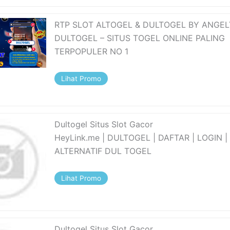
RTP SLOT ALTOGEL & DULTOGEL BY ANGE
DULTOGEL – SITUS TOGEL ONLINE PALING
TERPOPULER NO 1
Lihat Promo
Dultogel Situs Slot Gacor
HeyLink.me | DULTOGEL | DAFTAR | LOGIN |
ALTERNATIF DUL TOGEL
Lihat Promo
Dultogel Situs Slot Gacor