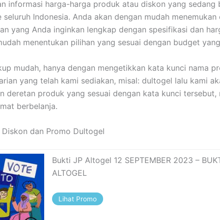
 informasi harga-harga produk atau diskon yang sedang b
e seluruh Indonesia. Anda akan dengan mudah menemukan 
an yang Anda inginkan lengkap dengan spesifikasi dan harg
mudah menentukan pilihan yang sesuai dengan budget yang d
kup mudah, hanya dengan mengetikkan kata kunci nama pr
rian yang telah kami sediakan, misal: dultogel lalu kami a
 deretan produk yang sesuai dengan kata kunci tersebut,
mat berbelanja.
 Diskon dan Promo Dultogel
Bukti JP Altogel 12 SEPTEMBER 2023 – BUK
ALTOGEL
Lihat Promo