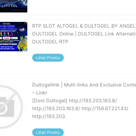
RTP SLOT ALTOGEL & DULTOGEL BY ANGE
DULTOGEL Online | DULTOGEL Link Alternatif
DULTOGEL RTP
Lihat Promo
Dultogellink | Multi-links And Exclusive Cont
– Linkr
[Doni Dultogel] http://193.203.163.8/
http://193.203.163.8/ http://156.67.221.43/
http://193.203
Lihat Promo