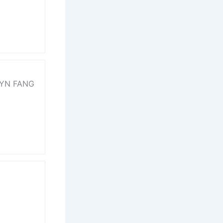
LYN FANG