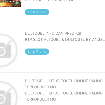
Lihat Promo
DULTOGEL INFO DAN PREDIKSI
RTP SLOT ALTOGEL & DULTOGEL BY ANGE
Lihat Promo
DULTOGEL – SITUS TOGEL ONLINE PALING
TERPOPULER NO 1
DULTOGEL – SITUS TOGEL ONLINE PALING
TERPOPULER NO 1