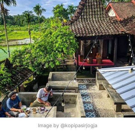
Image by @kopipasirjogja