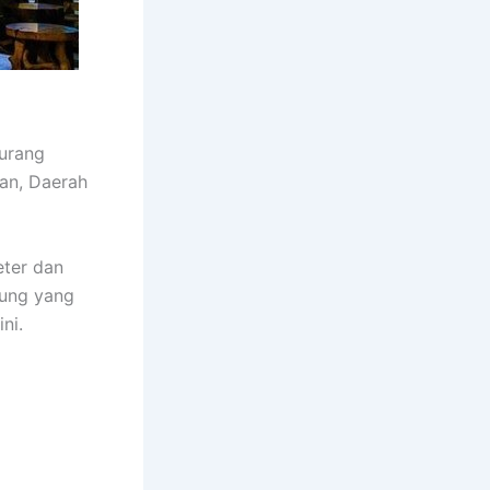
iurang
an, Daerah
eter dan
jung yang
ni.