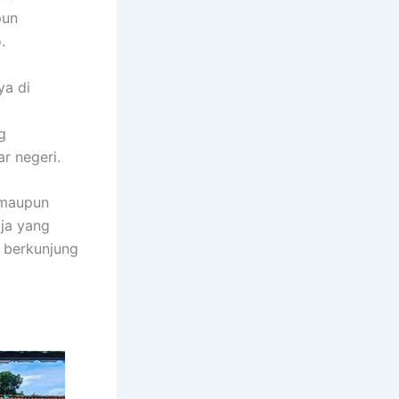
pun
.
ya di
g
r negeri.
 maupun
ja yang
m berkunjung