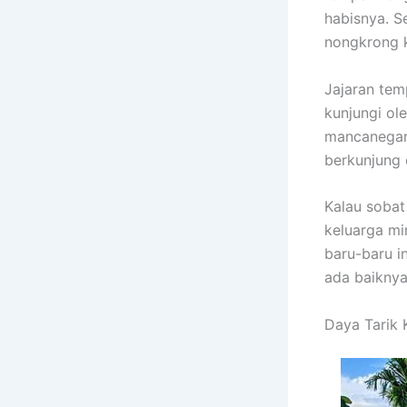
habisnya. S
nongkrong k
Jajaran tem
kunjungi ol
mancanegara
berkunjung 
Kalau soba
keluarga mi
baru-baru i
ada baiknya 
Daya Tarik 