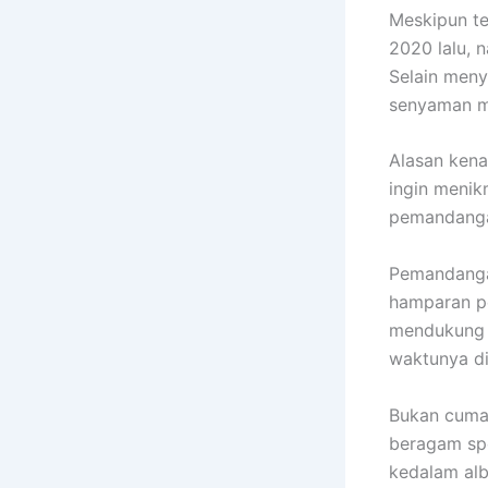
Meskipun te
2020 lalu, n
Selain men
senyaman mu
Alasan kena
ingin menik
pemandanga
Pemandangan
hamparan pe
mendukung 
waktunya dis
Bukan cuma 
beragam sp
kedalam alb