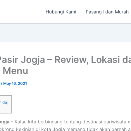
Hubungi Kami
Pasang Iklan Murah
Pasir Jogja – Review, Lokasi d
a Menu
a
/
May 16, 2021
hide
]
Jogja
– Kalau kita berbincang tentang destinasi pariwisata
krong kekinian di kota Jogja memang tidak akan pernah 