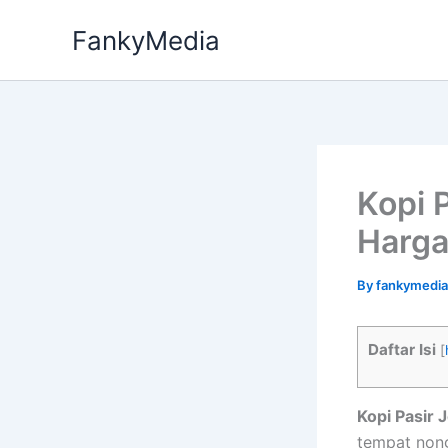
Skip
FankyMedia
to
content
Kopi 
Harg
By
fankymedi
Daftar Isi
[
Kopi Pasir 
tempat nong