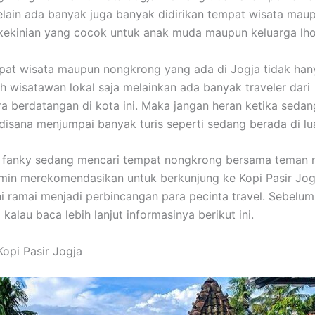
elain ada banyak juga banyak didirikan tempat wisata mau
ekinian yang cocok untuk anak muda maupun keluarga lho
pat wisata maupun nongkrong yang ada di Jogja tidak han
eh wisatawan lokal saja melainkan ada banyak traveler dari
 berdatangan di kota ini. Maka jangan heran ketika sedan
disana menjumpai banyak turis seperti sedang berada di lua
t fanky sedang mencari tempat nongkrong bersama teman
min merekomendasikan untuk berkunjung ke Kopi Pasir Jog
ni ramai menjadi perbincangan para pecinta travel. Sebelu
kalau baca lebih lanjut informasinya berikut ini.
Kopi Pasir Jogja