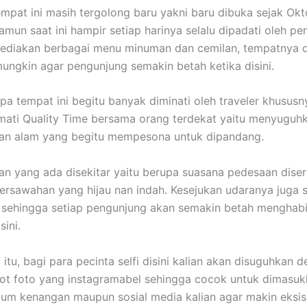
mpat ini masih tergolong baru yakni baru dibuka sejak Okt
amun saat ini hampir setiap harinya selalu dipadati oleh pe
yediakan berbagai menu minuman dan cemilan, tempatnya d
ngkin agar pengunjung semakin betah ketika disini.
pa tempat ini begitu banyak diminati oleh traveler khusus
mati Quality Time bersama orang terdekat yaitu menyuguh
n alam yang begitu mempesona untuk dipandang.
 yang ada disekitar yaitu berupa suasana pedesaan diser
rsawahan yang hijau nan indah. Kesejukan udaranya juga 
sehingga setiap pengunjung akan semakin betah menghab
ini.
itu, bagi para pecinta selfi disini kalian akan disuguhkan 
ot foto yang instagramabel sehingga cocok untuk dimasu
um kenangan maupun sosial media kalian agar makin eksis