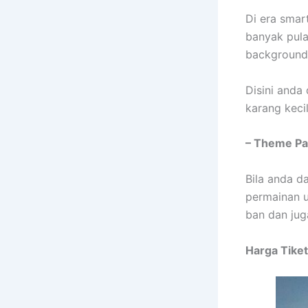
Di era smar
banyak pula
background 
Disini anda
karang keci
– Theme Pa
Bila anda d
permainan u
ban dan jug
Harga Tiket