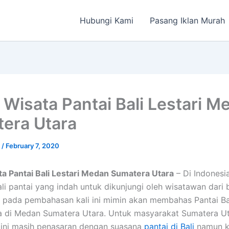
Hubungi Kami
Pasang Iklan Murah
 Wisata Pantai Bali Lestari M
era Utara
a
/
February 7, 2020
a Pantai Bali Lestari Medan Sumatera Utara
– Di Indonesi
li pantai yang indah untuk dikunjungi oleh wisatawan dari 
 pada pembahasan kali ini mimin akan membahas Pantai Bal
a di Medan Sumatera Utara. Untuk masyarakat Sumatera U
 ini masih penasaran dengan suasana
pantai di Bali
namun k