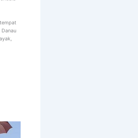
-tempat
a Danau
ayak,