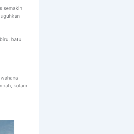
as semakin
nyuguhkan
iru, batu
n wahana
umpah, kolam