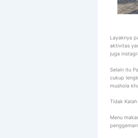
Layaknya pa
aktivitas y
juga instag
Selain itu P
cukup lengk
mushola khus
Tidak Kalah
Menu makana
penggemarny