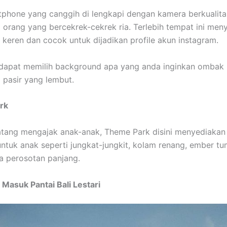
tphone yang canggih di lengkapi dengan kamera berkualit
 orang yang bercekrek-cekrek ria. Terlebih tempat ini me
keren dan cocok untuk dijadikan profile akun instagram.
 dapat memilih background apa yang anda inginkan ombak b
l pasir yang lembut.
rk
atang mengajak anak-anak, Theme Park disini menyediaka
ntuk anak seperti jungkat-jungkit, kolam renang, ember t
a perosotan panjang.
 Masuk Pantai Bali Lestari