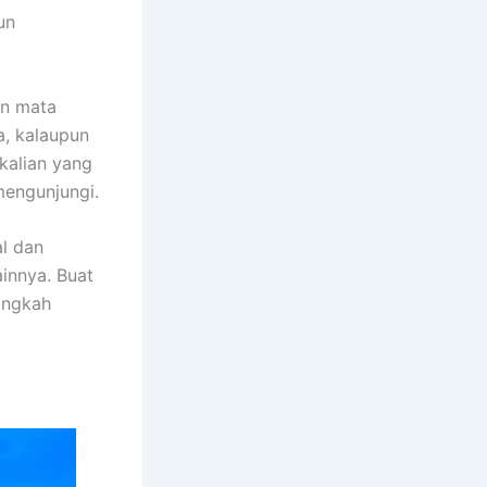
un
n mata
a, kalaupun
 kalian yang
mengunjungi.
al dan
ainnya. Buat
angkah