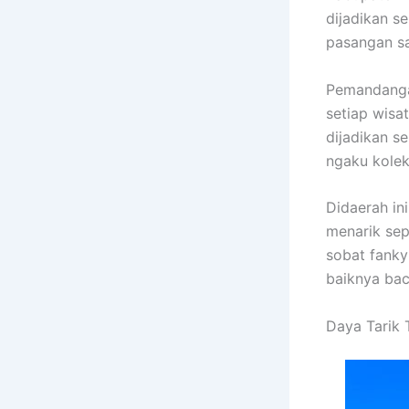
dijadikan s
pasangan sa
Pemandanga
setiap wisa
dijadikan s
ngaku kolek
Didaerah in
menarik sep
sobat fank
baiknya baca
Daya Tarik