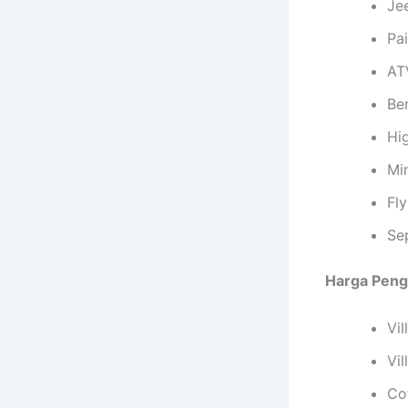
Je
Pai
AT
Be
Hi
Min
Fly
Se
Harga Peng
Vi
Vi
Co