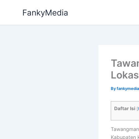
Skip
FankyMedia
to
content
Tawan
Lokas
By
fankymedi
Daftar Isi
[
Tawangmang
Kabupaten k