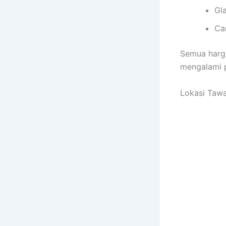
Gl
Ca
Semua harga
mengalami p
Lokasi Taw