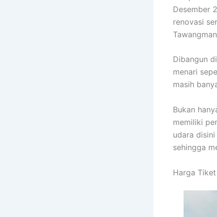
Desember 20
renovasi s
Tawangmang
Dibangun di
menari sepe
masih banya
Bukan hanya
memiliki pe
udara disin
sehingga me
Harga Tike