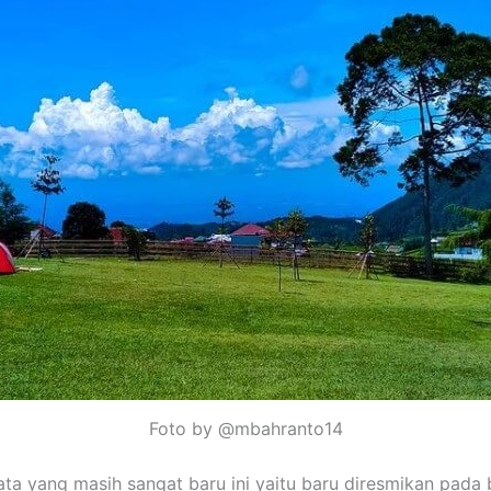
Foto by @mbahranto14
ta yang masih sangat baru ini yaitu baru diresmikan pada 