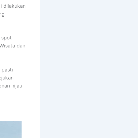
i dilakukan
ng
 spot
 Wisata dan
 pasti
ejukan
onan hijau