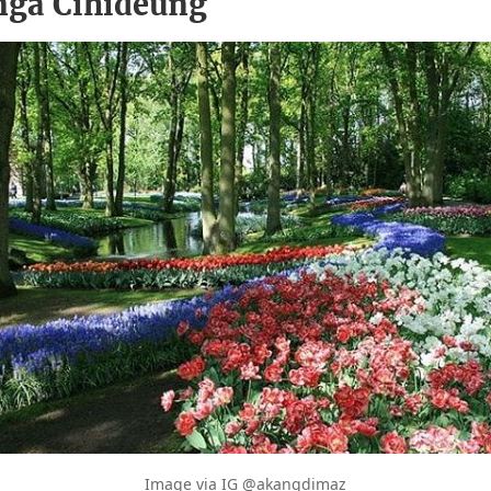
nga Cihideung
Image via IG @akangdimaz