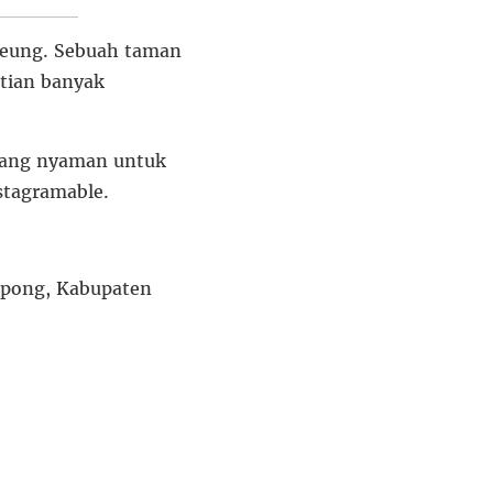
deung. Sebuah taman
atian banyak
 yang nyaman untuk
stagramable.
gpong, Kabupaten