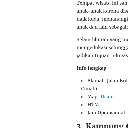
Tempat wisata ini san
anak-anak karena dis
naik kuda, menanangk
anak dan lain sebagai
Selain liburan yang 
mengedukasi sehingga 
jadikan tujuan rekrea
Info lengkap
Alamat: Jalan Ko
Cimahi
Map:
Disini
HTM: –
Jam Operasional:
3. Kampung 