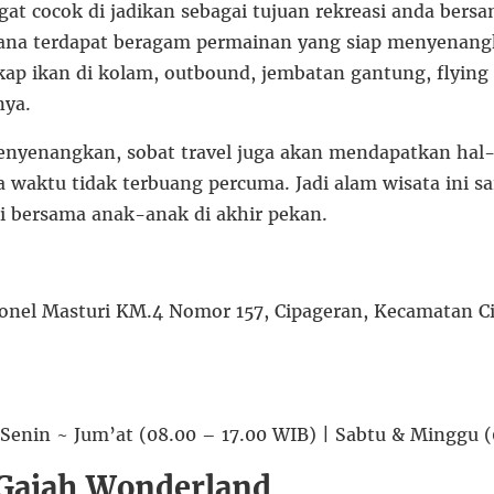
gat cocok di jadikan sebagai tujuan rekreasi anda bers
ana terdapat beragam permainan yang siap menyenangka
ap ikan di kolam, outbound, jembatan gantung, flying
nya.
menyenangkan, sobat travel juga akan mendapatkan hal-
waktu tidak terbuang percuma. Jadi alam wisata ini san
si bersama anak-anak di akhir pekan.
lonel Masturi KM.4 Nomor 157, Cipageran, Kecamatan C
 Senin ~ Jum’at (08.00 – 17.00 WIB) | Sabtu & Minggu 
Gajah Wonderland