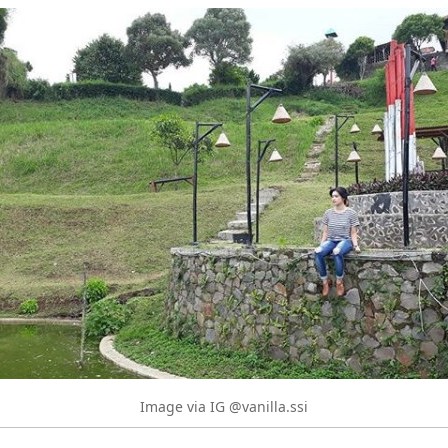
Image via IG @vanilla.ssi