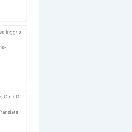
a Inggris-
is-
se Gold Di
Translate