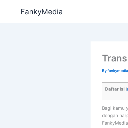
Skip
FankyMedia
to
content
Trans
By
fankymedi
Daftar Isi
[
Bagi kamu y
dengan har
FankyMedia 