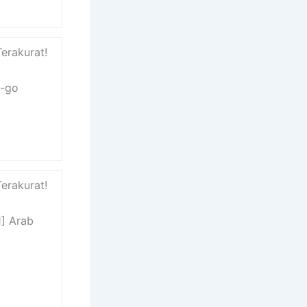
Terakurat!
g-go
Terakurat!
1] Arab