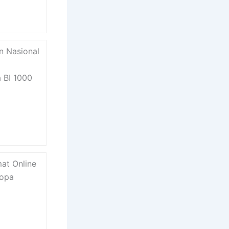
n Nasional
 BI 1000
mat Online
sopa