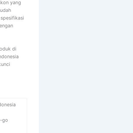
skon yang
mudah
pesifikasi
dengan
oduk di
indonesia
kunci
donesia
g-go