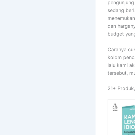
pengunjung 
sedang berl
menemukan d
dan hargany
budget yang 
Caranya cu
kolom penca
lalu kami a
tersebut, m
21+ Produk,