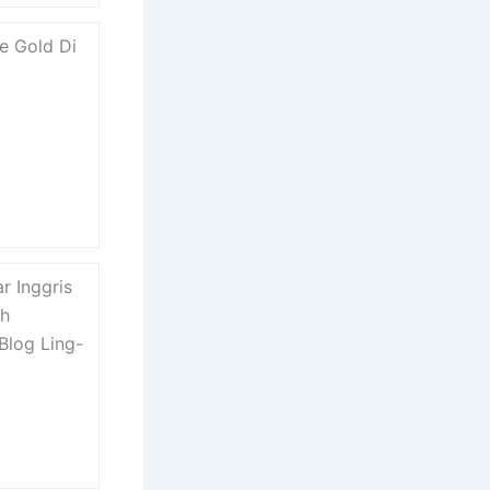
se Gold Di
r Inggris
ah
 Blog Ling-