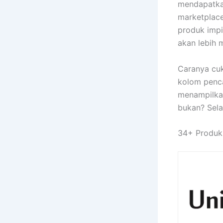
mendapatkan
marketplac
produk impi
akan lebih 
Caranya cu
kolom penca
menampilkan
bukan? Sela
34+ Produk,