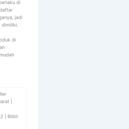
erlaku di
daftar
anya, jadi
imiliki.
oduk di
kan
 mudah
ler
arat |
 | Blibli