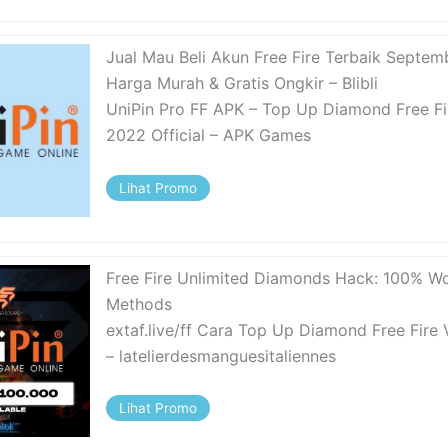
Jual Mau Beli Akun Free Fire Terbaik Septem
Harga Murah & Gratis Ongkir – Blibli
UniPin Pro FF APK – Top Up Diamond Free Fi
2022 Official – APK Games
Lihat Promo
Free Fire Unlimited Diamonds Hack: 100% W
Methods
extaf.live/ff Cara Top Up Diamond Free Fire 
– latelierdesmanguesitaliennes
Lihat Promo