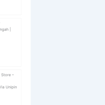
r
ngah |
 Store –
Via Unipin