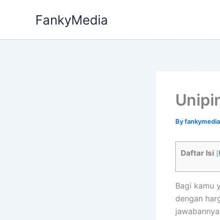
Skip
FankyMedia
to
content
Unipi
By
fankymedi
Daftar Isi
[
Bagi kamu y
dengan har
jawabannya.