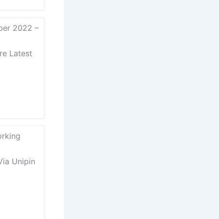
ber 2022 –
re Latest
orking
Via Unipin