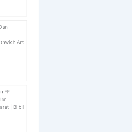
 Dan
rthwich Art
in FF
ler
at | Blibli