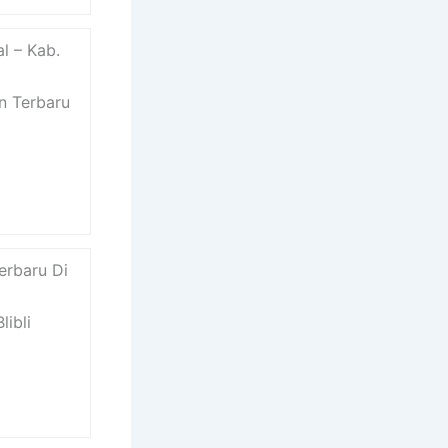
al – Kab.
n Terbaru
erbaru Di
libli