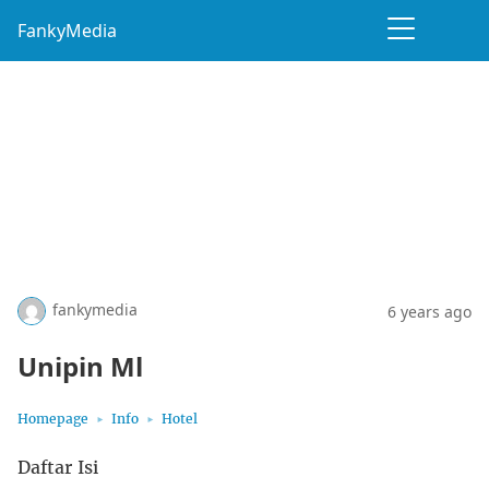
FankyMedia
fankymedia
6 years ago
Unipin Ml
Homepage
Info
Hotel
Daftar Isi