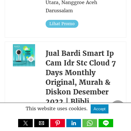
Utara, Nanggroe Aceh
Darussalam
Lihat Promo
Jual Bardi Smart Ip
Cam Idr Stc Cloud 7
Days Monthly
Original, Murah &
Diskon Desember
2022 | Blibli
This website uses cookies.
Accept
USD Gains on Fed to Add
Pressure, IDR at Support –