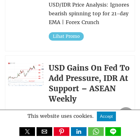
USD/IDR Price Analysis: Ignores
bearish spinning top for 21-day
EMA | Forex Crunch
Lihat Promo
USD Gains On Fed To
Add Pressure, IDR At
Support – ASEAN
Weekly
US Dollar Technical Outlook:
This website uses cookies.
Accept
USD/SGD, USD/MYR, USD/IDR,
USD/PHP